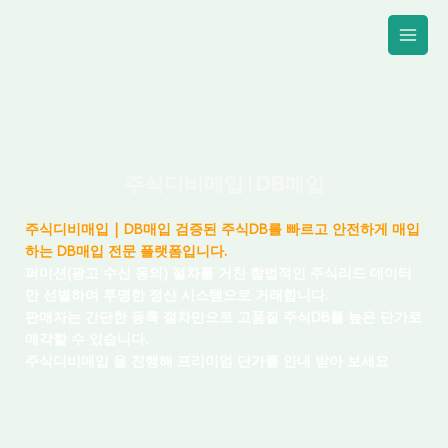
콘
텐
츠
로
건
너
뛰
기
주식디비매입 | DB매입
주식디비매입 | DB매입 검증된 주식DB를 빠르고 안전하게 매입
하는 DB매입 전문 플랫폼입니다.
퍼미션(광고 수신 동의) 절차를 거친 합법적인 주식리드 데이터
만 선별하여 투명한 정산 시스템으로 거래합니다.
판매자는 간단한 등록 절차만으로 고품질
주식
DB를 높은 단가로
매각할 수 있습니다.
주식
디비매입 을 진행해 프리미엄 단가를 안내 받아 보세요