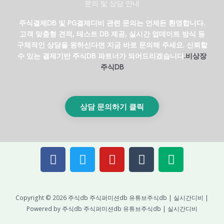
문의 및 상담 안내
주식결제DB 및 PG결제디비 관련 문의는 언제든 환영합니다.
고객 맞춤형 견적, 테스트 DB 제공, 실시간 업데이트 방식 등
구체적인 상담을 원하신다면 지금 바로 문의해 주세요. 신뢰할
수 있는 결제기반 주식DB 파트너가 되어드리겠습니다
.
비상장
주식DB
상담 문의하기 클릭
F
T
Y
T
M
a
w
o
u
e
c
i
u
m
d
e
t
t
b
i
Copyright © 2026 주식db 주식퍼미션db 유튜브주식db | 실시간디비 |
b
t
u
l
u
Powered by 주식db 주식퍼미션db 유튜브주식db | 실시간디비
o
e
b
r
m