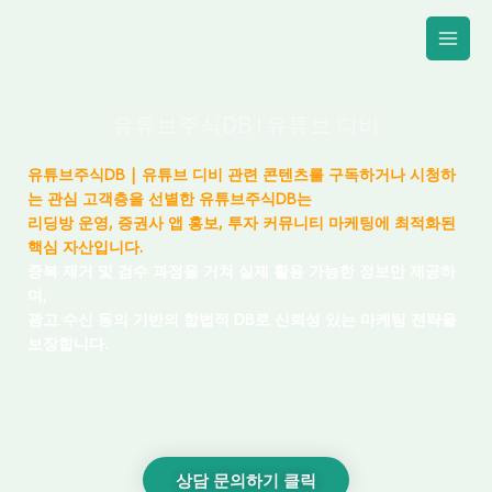
콘
텐
츠
로
건
유튜브주식DB | 유튜브 디비
너
뛰
유튜브
주식
DB | 유튜브 디비 관련 콘텐츠를 구독하거나 시청하
기
는 관심 고객층을 선별한 유튜브주식DB는
리딩방 운영, 증권사 앱 홍보, 투자 커뮤니티 마케팅에 최적화된
핵심 자산입니다.
중복 제거 및 검수 과정을 거쳐 실제 활용 가능한 정보만 제공하
며,
광고 수신 동의 기반의 합법적 DB로 신뢰성 있는 마케팅 전략을
보장합니다.
상담 문의하기 클릭